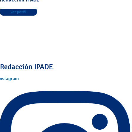
Ver perfil
Redacción IPADE
Instagram