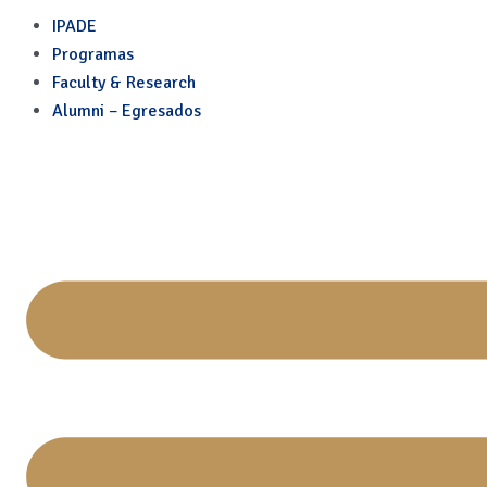
Skip
IPADE
to
Programas
content
Faculty & Research
Alumni – Egresados