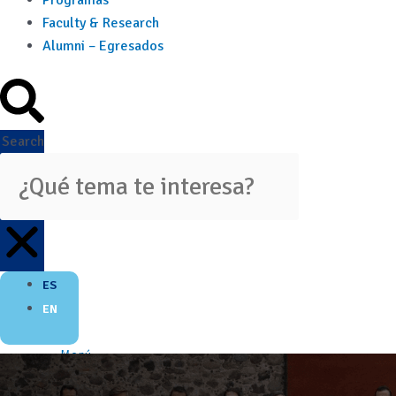
Programas
Faculty & Research
Alumni – Egresados
Search
ES
EN
Menú