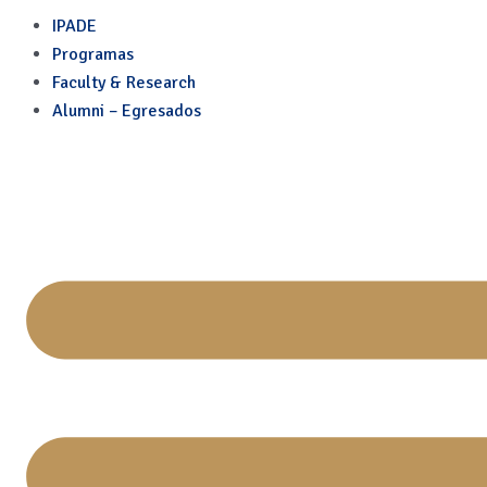
Institucionalizar la empre
Skip
IPADE
to
Programas
content
Faculty & Research
Alumni – Egresados