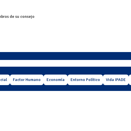
embros de su consejo
cial
Factor Humano
Economía
Entorno Político
Vida IPADE