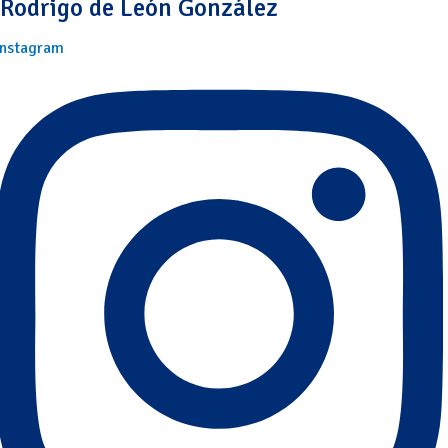
Rodrigo de León González
Instagram