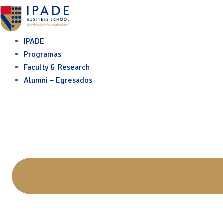
La reconfiguración estrat
Skip
to
content
IPADE
Programas
Faculty & Research
Alumni – Egresados