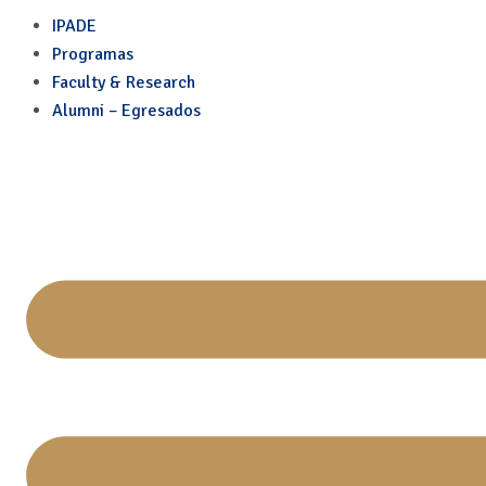
Smart Cities: liderazgo c
Skip
IPADE
to
Programas
content
Faculty & Research
Alumni – Egresados