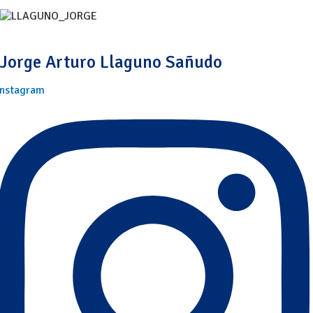
Jorge Arturo Llaguno Sañudo
Instagram