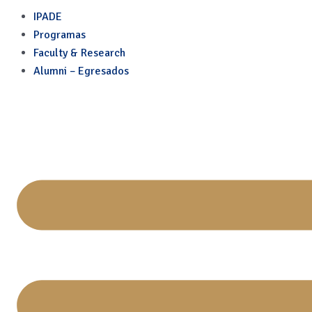
Dirección estratégica de s
Skip
IPADE
to
Programas
content
Faculty & Research
Alumni – Egresados