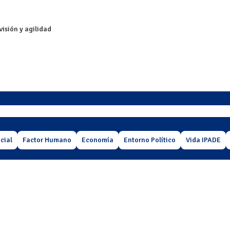
isión y agilidad
cial
Factor Humano
Economía
Entorno Político
Vida IPADE