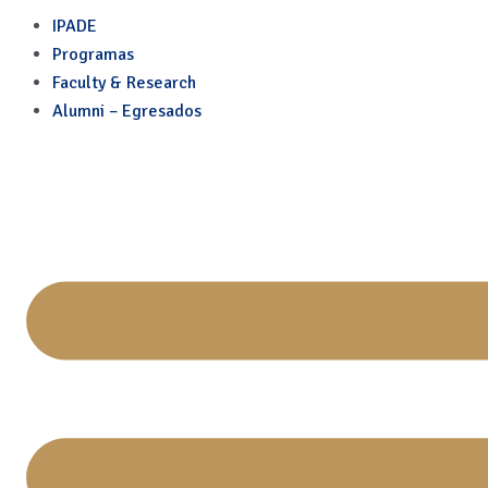
Cómo una Pyme puede rein
Skip
IPADE
to
Programas
content
Faculty & Research
Alumni – Egresados