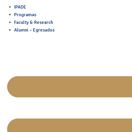
El marketing que sí lleva 
Skip
IPADE
to
Programas
content
Faculty & Research
Alumni – Egresados