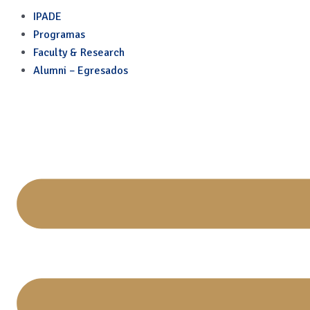
En busca de la felicidad: 
Skip
IPADE
to
Programas
content
Faculty & Research
Alumni – Egresados