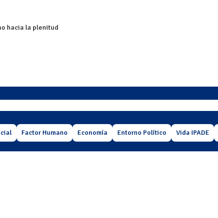
no hacia la plenitud
cial
Factor Humano
Economía
Entorno Político
Vida IPADE