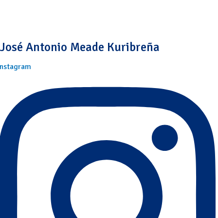
José Antonio Meade Kuribreña
Instagram