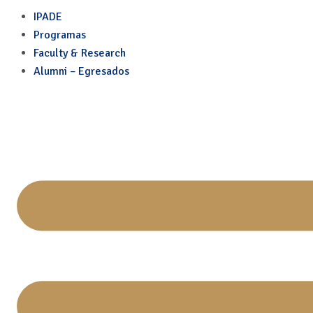
Entrevista
Skip
IPADE
to
Programas
content
Faculty & Research
Alumni – Egresados