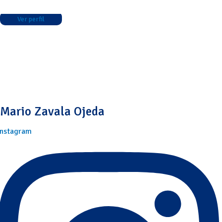
Ver perfil
Mario Zavala Ojeda
Instagram