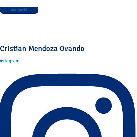
Ver perfil
Cristian Mendoza Ovando
Instagram