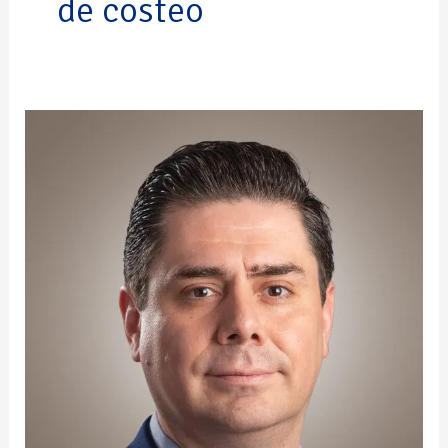
de costeo
Andrés
Alcántara
Meléndez