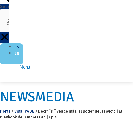
Search
ES
EN
Menú
NEWSMEDIA
Home
/
Vida IPADE
/
Decir “sí” vende más: el poder del servicio | El
Playbook del Empresario | Ep.4