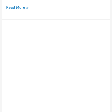
Read More »
Rosamaría
Becerra
Lázaro