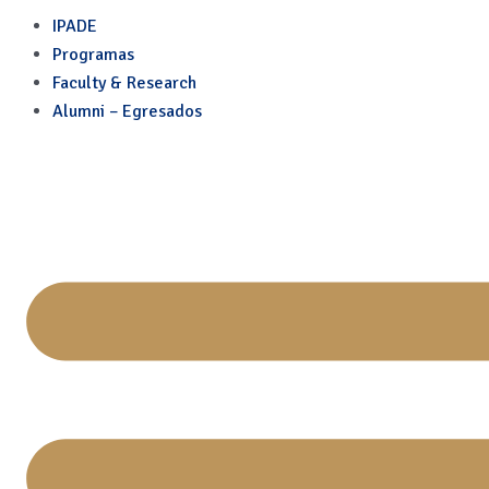
test autor
Skip
IPADE
to
Programas
content
Faculty & Research
Alumni – Egresados