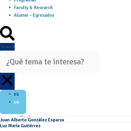
Programas
Faculty & Research
Alumni – Egresados
Search
ES
EN
Menú
Juan Alberto González Esparza
Luz María Gutiérrez