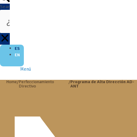
Search
ES
EN
Menú
Home
/
Perfeccionamiento
/
Programa de Alta Dirección AD-
Directivo
ANT