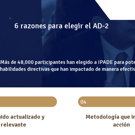
6 razones para elegir el AD-2
Más de 48,000 participantes han elegido a IPADE para poten
habilidades directivas que han impactado de manera efecti
04
ido actualizado
y
Metodología
que i
relevante
acción