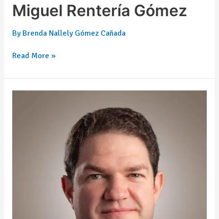
Gómez
Miguel Rentería Gómez
By
Brenda Nallely Gómez Cañada
Read More »
Oscar
Ramos
Lot