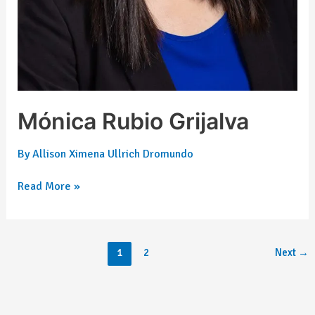
Mónica Rubio Grijalva
By
Allison Ximena Ullrich Dromundo
Read More »
1
2
Next
→