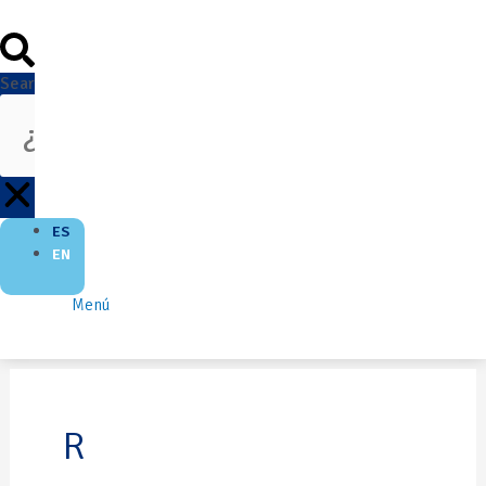
Search
ES
EN
Menú
R