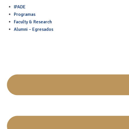
Electrificación automotriz
Skip
IPADE
to
Programas
content
Faculty & Research
Alumni – Egresados