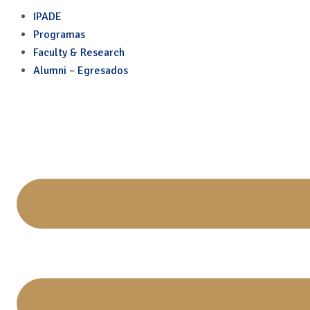
Capacitación empresarial:
Skip
IPADE
to
Programas
content
Faculty & Research
Alumni – Egresados