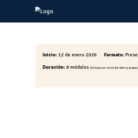
Con la mirada
fe en la actua
Inicio:
12 de enero 2026
Formato:
Prese
Duración:
8 módulos
(Incluye un curso de retiro y prepo