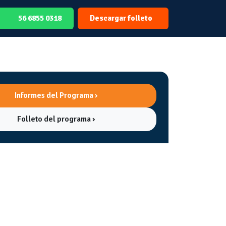
56 6855 0318
Descargar folleto
Informes del Programa ›
Folleto del programa ›