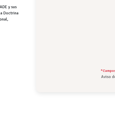
PADE y sus
la Doctrina
onal,
*Campos 
Aviso d