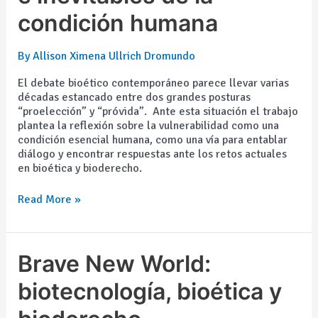
e
condición humana
inevitables
de
la
By
Allison Ximena Ullrich Dromundo
condición
humana
El debate bioético contemporáneo parece llevar varias
décadas estancado entre dos grandes posturas
“proelección” y “próvida”. Ante esta situación el trabajo
plantea la reflexión sobre la vulnerabilidad como una
condición esencial humana, como una vía para entablar
diálogo y encontrar respuestas ante los retos actuales
en bioética y bioderecho.
Read More »
Brave
Brave New World:
New
World:
biotecnología, bioética y
biotecnología,
bioética