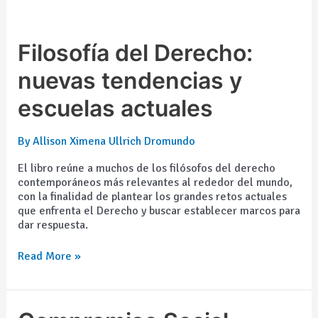
Filosofía
Filosofía del Derecho:
del
Derecho:
nuevas tendencias y
nuevas
escuelas actuales
tendencias
y
escuelas
By
Allison Ximena Ullrich Dromundo
actuales
El libro reúne a muchos de los filósofos del derecho
contemporáneos más relevantes al rededor del mundo,
con la finalidad de plantear los grandes retos actuales
que enfrenta el Derecho y buscar establecer marcos para
dar respuesta.
Read More »
Compromiso