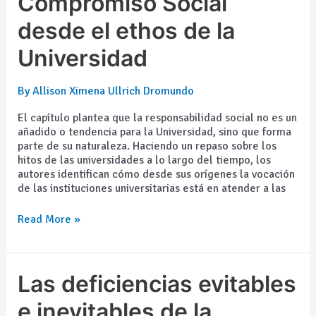
Compromiso Social
Social
desde
desde el ethos de la
el
Universidad
ethos
de
la
By
Allison Ximena Ullrich Dromundo
Universidad
El capítulo plantea que la responsabilidad social no es un
añadido o tendencia para la Universidad, sino que forma
parte de su naturaleza. Haciendo un repaso sobre los
hitos de las universidades a lo largo del tiempo, los
autores identifican cómo desde sus orígenes la vocación
de las instituciones universitarias está en atender a las
Read More »
Las
Las deficiencias evitables
deficiencias
evitables
e inevitables de la