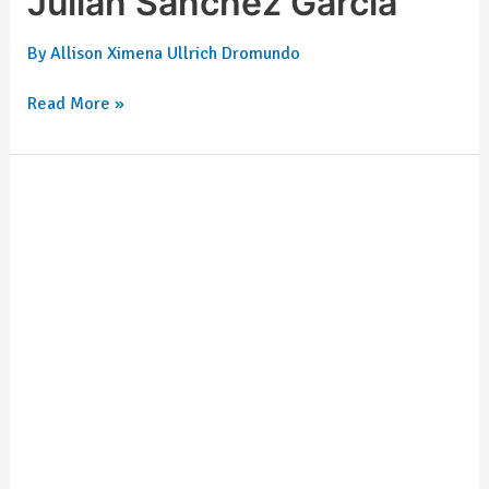
Julián Sánchez García
By
Allison Ximena Ullrich Dromundo
Read More »
Víctor
Manuel
Torres
Pérez