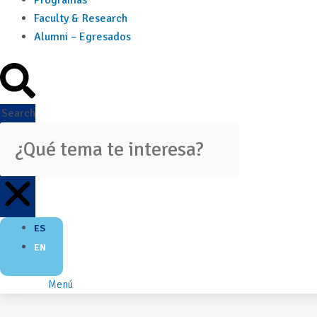
Programas
Faculty & Research
Alumni – Egresados
Search
ES
EN
Menú