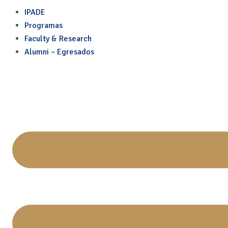
Skip
Search
IPADE
to
for:
Programas
content
Faculty & Research
Alumni – Egresados