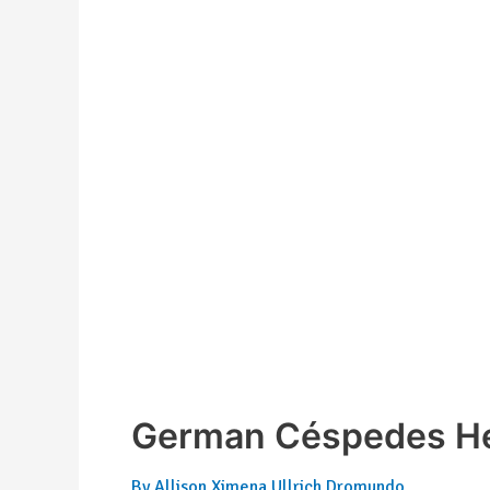
German Céspedes He
By
Allison Ximena Ullrich Dromundo