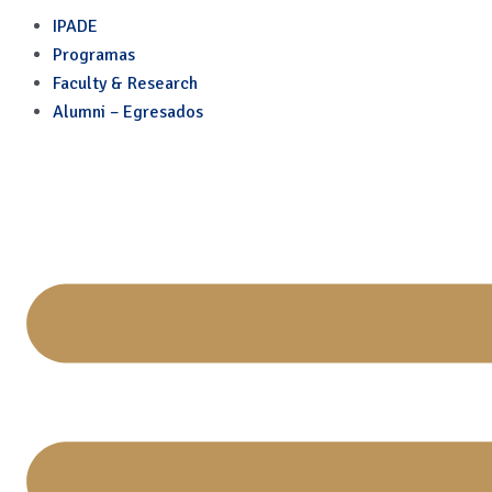
Skip
IPADE
to
Programas
content
Faculty & Research
Alumni – Egresados