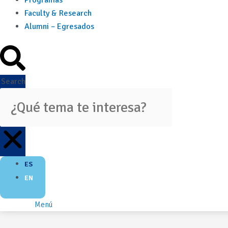
Programas
Faculty & Research
Alumni – Egresados
Search
ES
EN
Menú