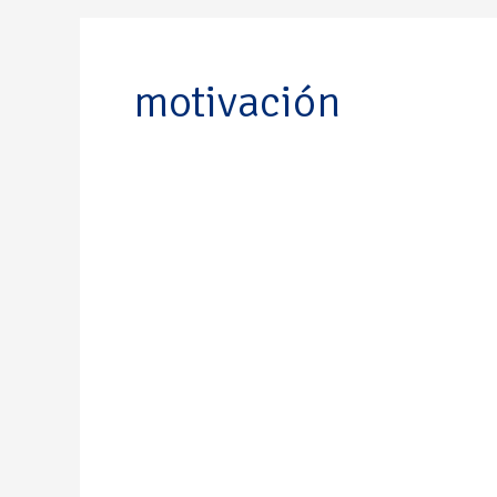
motivación
German
Céspedes
Herrera