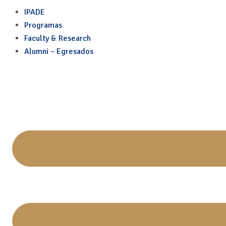
Skip
IPADE
to
Programas
content
Faculty & Research
Alumni – Egresados