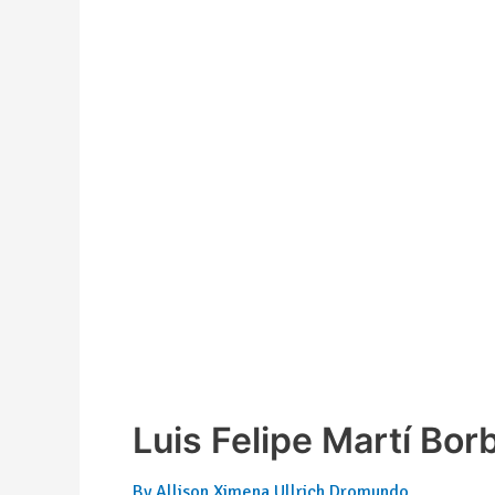
Luis Felipe Martí Borb
By
Allison Ximena Ullrich Dromundo