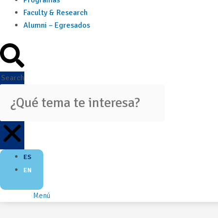
Programas
Faculty & Research
Alumni – Egresados
Search
ES
EN
Menú