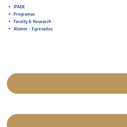
Skip
IPADE
to
Programas
content
Faculty & Research
Alumni – Egresados