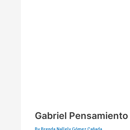
Gabriel Pensamiento
By
Brenda Nallely Gómez Cañada