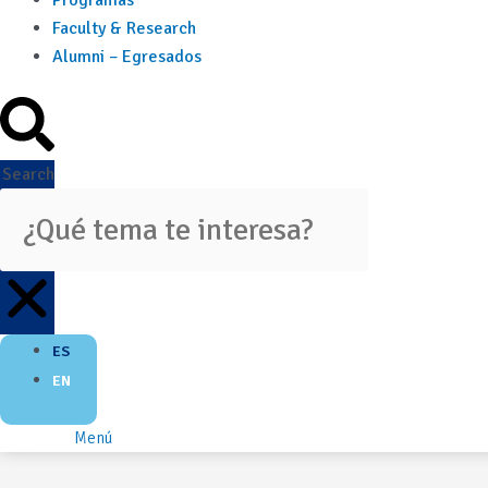
Programas
Faculty & Research
Alumni – Egresados
Search
ES
EN
Menú