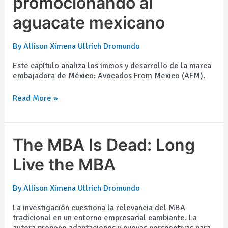
promocionando al
Innovadora
aguacate mexicano
promocionando
al
aguacate
By
Allison Ximena Ullrich Dromundo
mexicano
Este capítulo analiza los inicios y desarrollo de la marca
embajadora de México: Avocados From Mexico (AFM).
Read More »
The
The MBA Is Dead: Long
MBA
Is
Live the MBA
Dead:
Long
By
Allison Ximena Ullrich Dromundo
Live
the
La investigación cuestiona la relevancia del MBA
MBA
tradicional en un entorno empresarial cambiante. La
autora propone adaptaciones y nuevas perspectivas para