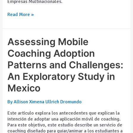
Empresas Multinacionales.
Read More »
Assessing
Assessing Mobile
Mobile
Coaching
Coaching Adoption
Adoption
Patterns and Challenges:
Patterns
and
An Exploratory Study in
Challenges:
An
Mexico
Exploratory
Study
in
By
Allison Ximena Ullrich Dromundo
Mexico
Este artículo explora los antecedentes que explican la
intención de adoptar una aplicación móvil de coaching.
Para este objetivo, este estudio describe un servicio de
coaching diseñado para guiar/animar a los estudiantes a