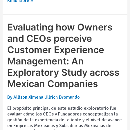
Read More »
Evaluating
Evaluating how Owners
how
Owners
and CEOs perceive
and
Customer Experience
CEOs
perceive
Management: An
Customer
Experience
Exploratory Study across
Management:
An
Mexican Companies
Exploratory
Study
across
By
Allison Ximena Ullrich Dromundo
Mexican
Companies
El propósito principal de este estudio exploratorio fue
evaluar cómo los CEOs y Fundadores conceptualizan la
gestión de la experiencia del cliente y el nivel de avance
en Empresas Mexicanas y Subsidiarias Mexicanas de