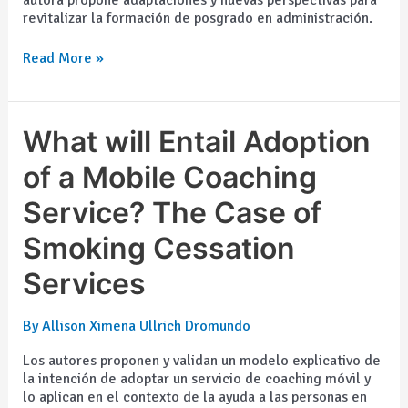
revitalizar la formación de posgrado en administración.
Read More »
What
What will Entail Adoption
will
Entail
of a Mobile Coaching
Adoption
Service? The Case of
of
a
Smoking Cessation
Mobile
Coaching
Services
Service?
The
Case
By
Allison Ximena Ullrich Dromundo
of
Smoking
Los autores proponen y validan un modelo explicativo de
Cessation
la intención de adoptar un servicio de coaching móvil y
Services
lo aplican en el contexto de la ayuda a las personas en