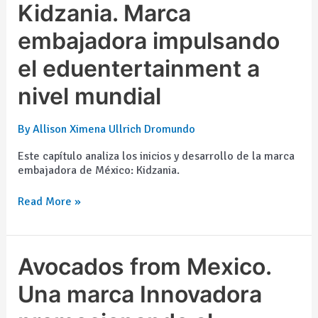
Kidzania.
Kidzania. Marca
Marca
embajadora
embajadora impulsando
impulsando
el eduentertainment a
el
eduentertainment
nivel mundial
a
nivel
mundial
By
Allison Ximena Ullrich Dromundo
Este capítulo analiza los inicios y desarrollo de la marca
embajadora de México: Kidzania.
Read More »
Avocados
Avocados from Mexico.
from
Mexico.
Una marca Innovadora
Una
marca