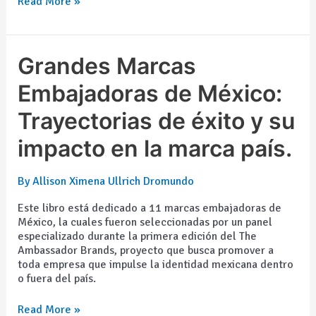
Read More »
Grandes
Grandes Marcas
Marcas
Embajadoras
Embajadoras de México:
de
Trayectorias de éxito y su
México:
Trayectorias
impacto en la marca país.
de
éxito
y
By
Allison Ximena Ullrich Dromundo
su
impacto
Este libro está dedicado a 11 marcas embajadoras de
en
México, la cuales fueron seleccionadas por un panel
la
especializado durante la primera edición del The
marca
Ambassador Brands, proyecto que busca promover a
país.
toda empresa que impulse la identidad mexicana dentro
o fuera del país.
Read More »