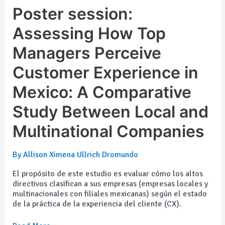
Poster
Poster session:
session:
Assessing
Assessing How Top
How
Managers Perceive
Top
Managers
Customer Experience in
Perceive
Customer
Mexico: A Comparative
Experience
in
Study Between Local and
Mexico:
A
Multinational Companies
Comparative
Study
Between
By
Allison Ximena Ullrich Dromundo
Local
and
El propósito de este estudio es evaluar cómo los altos
Multinational
directivos clasifican a sus empresas (empresas locales y
Companies
multinacionales con filiales mexicanas) según el estado
de la práctica de la experiencia del cliente (CX).