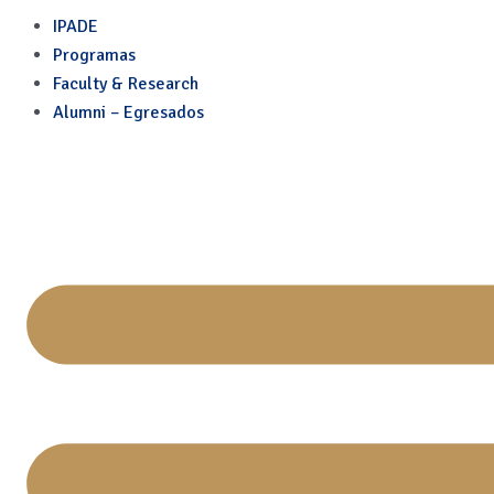
Skip
Post
IPADE
to
navigation
Programas
content
Faculty & Research
Alumni – Egresados