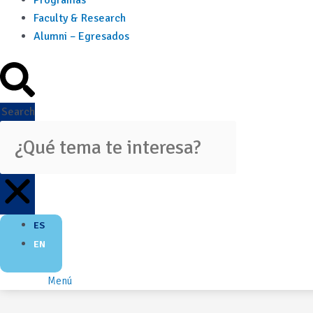
Programas
Faculty & Research
Alumni – Egresados
Search
ES
EN
Menú