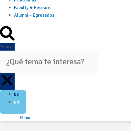
Programas
Faculty & Research
Alumni – Egresados
Search
ES
EN
Menú