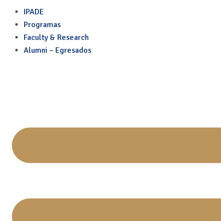
Skip
Post
IPADE
to
navigation
Programas
content
Faculty & Research
Alumni – Egresados