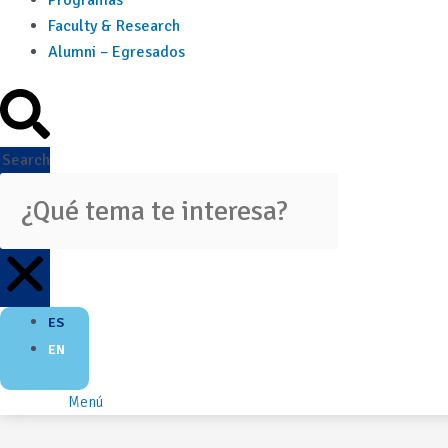
Programas
Faculty & Research
Alumni – Egresados
Search
ES
EN
Menú