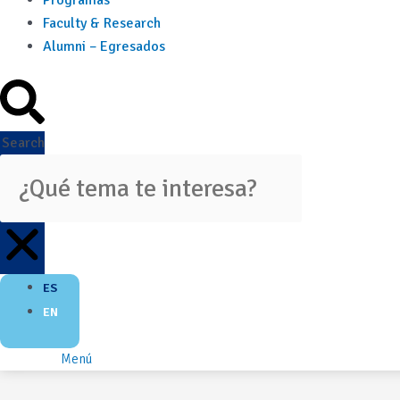
Programas
Faculty & Research
Alumni – Egresados
Search
ES
EN
Menú