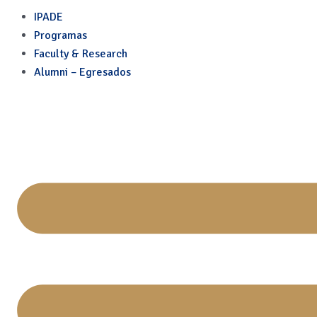
Skip
Post
IPADE
to
navigation
Programas
content
Faculty & Research
Alumni – Egresados