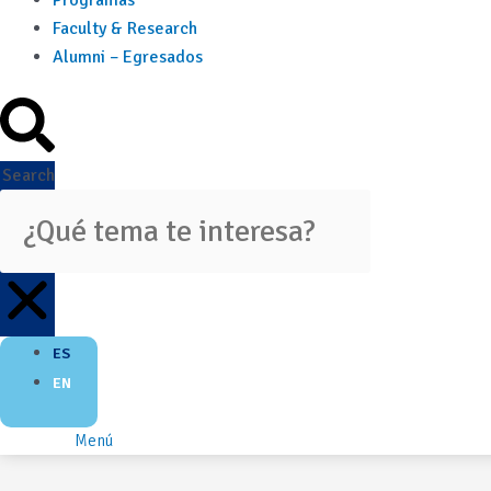
Programas
Faculty & Research
Alumni – Egresados
Search
ES
EN
Menú