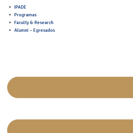
Skip
Post
IPADE
to
navigation
Programas
content
Faculty & Research
Alumni – Egresados