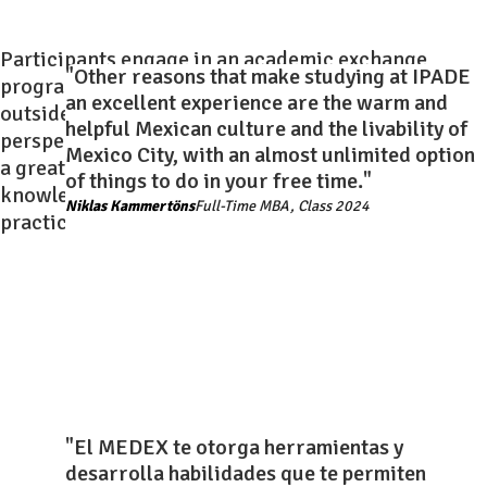
Participants engage in an academic exchange
"Other reasons that make studying at IPADE
program, during which they take part in studies
an excellent experience are the warm and
outside of Mexico in order to reinforce the global
helpful Mexican culture and the livability of
perspective of the Full-Time MBA. This Exchange is
Mexico City, with an almost unlimited option
a great opportunity for participants to gain
of things to do in your free time."
knowledge of different cultures and business
Niklas Kammertöns
Full-Time MBA, Class 2024
practices in other parts of the world.
"El MEDEX te otorga herramientas y
desarrolla habilidades que te permiten