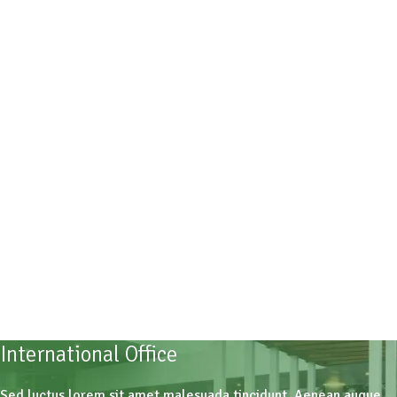
International Office
Sed luctus lorem sit amet malesuada tincidunt. Aenean augue