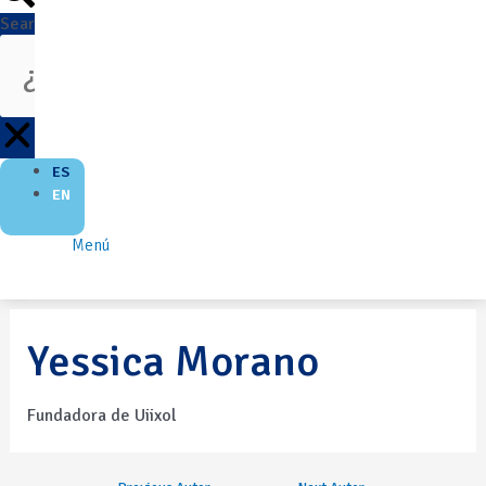
Search
ES
EN
Menú
Yessica Morano
Fundadora de Uiixol