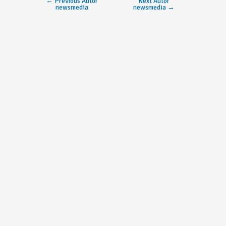
←
Previous Autor
Next Autor
newsmedia
newsmedia
→