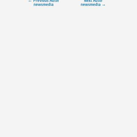
←
Previous Autor
Next Autor
newsmedia
newsmedia
→