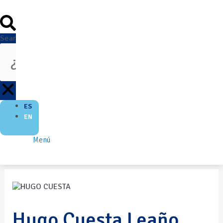
Search
ES
EN
Menú
Hugo Cuesta Leaño