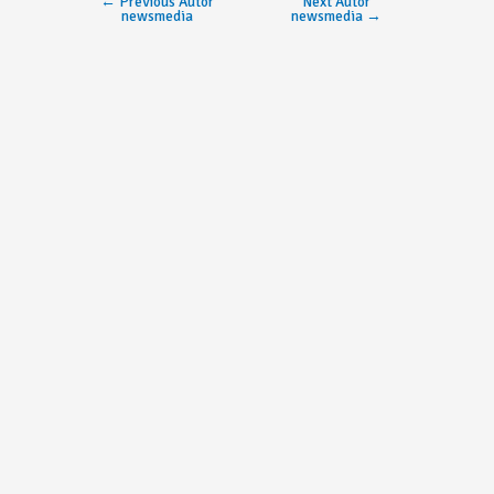
←
Previous Autor
Next Autor
newsmedia
newsmedia
→